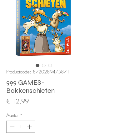
Productcode: 8720289475871
999 GAMES-
Bokkenschieten
Prijs
€ 12,99
Aantal
*