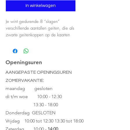
In winkelwagen
Je wint gedurende 8 “slagen”
verschillende aantallen geiten, die als
zwarte geitenkoppen op de kaarten
zijn afgebeeld. Verder wordt in de
loop van het spel een heuvel
samengesteld, die de geitenlimiet
voor het einde van het spel bepaalt.
Openingsuren
Heb je aan het einde van het spel
AANGEPASTE OPENINGSUREN
meer geiten in je slagen dan de
ZOMERVAKANTIE:
limiet aangeeft, dan kun je niet
winnen. De speler die de meeste
maandag gesloten
geiten heeft zonder de limiet te
di t/m woe
10:00 - 12:30
overschrijden, wint het spel!
13:30 - 18:00
Donderdag GESLOTEN
Vrijdag 10:00 tot 12:30
13:30 tot 18:00
Zaterdag 10:00 -
14:00