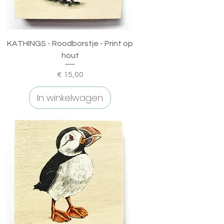
KATHINGS - Roodborstje - Print op
hout
Prijs
€ 15,00
In winkelwagen