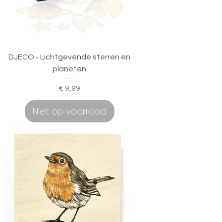
DJECO - Lichtgevende sterren en
planeten
Prijs
€ 9,99
Niet op voorraad