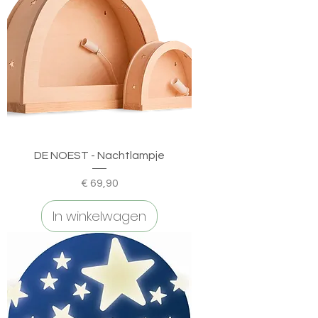
DE NOEST - Nachtlampje
Prijs
€ 69,90
In winkelwagen