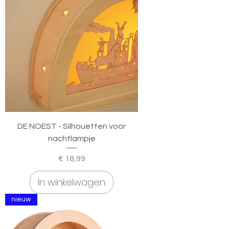
DE NOEST - Silhouetten voor
nachtlampje
Prijs
€ 18,99
In winkelwagen
nieuw