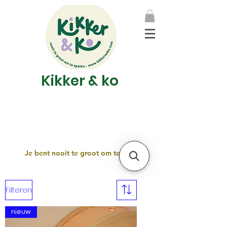
Kikker & ko
Je bent nooit te groot om te spelen!
Filteren
nieuw