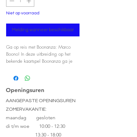
Niet op voorraad
Melding wanneer beschikbaar
Ga op reis met Boonanza: Marco
Boono! In deze uitbreiding op het
bekende kaartspel Boonanza ga je
aan de hand van opdrachtkaarten op
zoek naar de legendarische gouden
rank. Elke opdracht die je vervult,
zorgt voor een extra stap op je reis
Openingsuren
naar het einddoel. Je kunt opdrachten
AANGEPASTE OPENINGSUREN
overslaan door hier met munten voor
ZOMERVAKANTIE:
te betalen. Maar die munten heb je
ook nodig om het spel te winnen.
maandag gesloten
Oftewel, nog meer tactische keuzes
di t/m woe
10:00 - 12:30
voor Boonanza!
13:30 - 18:00