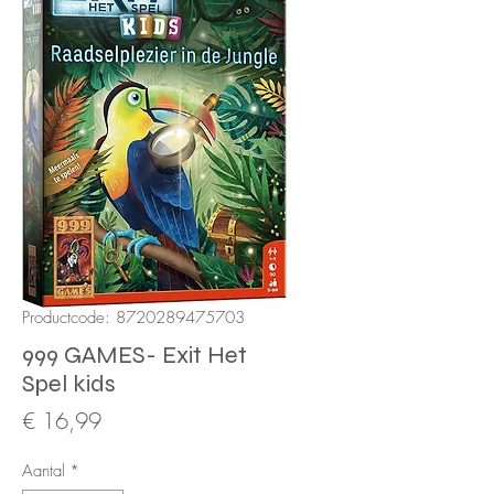
Productcode: 8720289475703
999 GAMES- Exit Het
Spel kids
Prijs
€ 16,99
Aantal
*