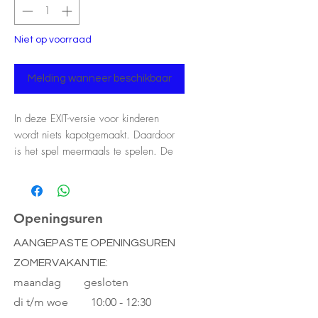
Niet op voorraad
Melding wanneer beschikbaar
In deze EXIT-versie voor kinderen
wordt niets kapotgemaakt. Daardoor
is het spel meermaals te spelen. De
raadselkaarten zelf bevatten geen
tekst, dus als de kinderen eenmaal
weten hoe de 6 verschillende
zoekraadsels en de oplossingsschijf
Openingsuren
werken, kunnen ze het spel
AANGEPASTE OPENINGSUREN
onbegeleid zelf spelen.
ZOMERVAKANTIE:
maandag gesloten
di t/m woe
10:00 - 12:30