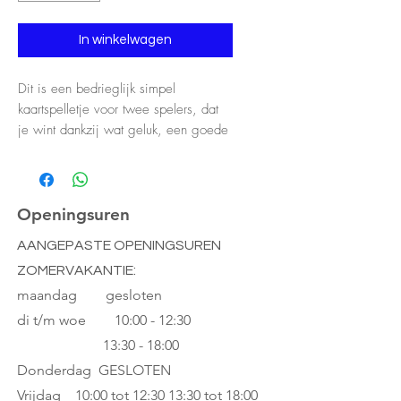
In winkelwagen
Dit is een bedrieglijk simpel
kaartspelletje voor twee spelers, dat
je wint dankzij wat geluk, een goede
strategie en vooral een goed
geheugen. Hoe ver durf jij te gaan
met het omdraaien van kaarten?Met
Rainbow moet je regenboogsetjes
Openingsuren
maken van zes verschillende kleuren.
AANGEPASTE OPENINGSUREN
Deze maak je door kaarten met
ZOMERVAKANTIE:
kleuren te spelen. Maar je speelt niet
alleen met je eigen kaarten. Je speelt
maandag gesloten
ook met de achterkant van de kaarten
di t/m woe
10:00 - 12:30
van de speler tegenover je!De
13:30 - 18:00
achterkant van de kaarten van de
Donderdag GESLOTEN
tegenspeler mogen worden gebruikt
Vrijdag 10:00 tot 12:30
13:30 tot 18:00
door deze op tafel om te draaien. Je