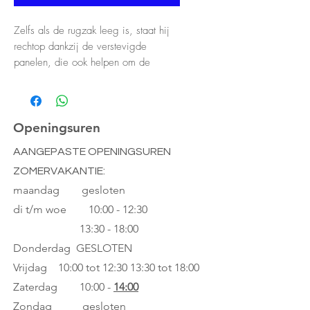
Zelfs als de rugzak leeg is, staat hij
rechtop dankzij de verstevigde
panelen, die ook helpen om de
inhoud te beschermen. Binnenin
passen gemakkelijk twee grote vakken
van 24 x 32, verschillende boeken en
schriften, een agenda en twee etuis.
Openingsuren
Een computer of tablet is perfect
AANGEPASTE OPENINGSUREN
beschermd in het gewatteerde vak dat
ZOMERVAKANTIE:
hiervoor is voorzien.
De dubbele rits is laag aan de
maandag gesloten
zijkanten voor een gemakkelijke
di t/m woe
10:00 - 12:30
toegang tot de bodem van de tas.
13:30 - 18:00
Het grote voorvak biedt extra
Donderdag GESLOTEN
opbergruimte en is voorzien van een
Vrijdag 10:00 tot 12:30
13:30 tot 18:00
karabijnhaak om je sleutelbos aan te
hangen.
Zaterdag 10:00 -
14:00
Zondag gesloten