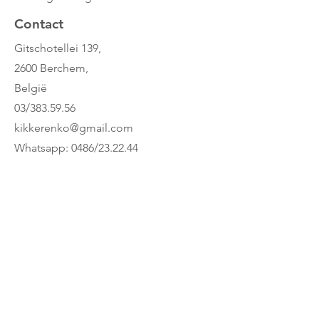
Contact
Ook leuk! Bouw tegen de verwarming
of andere magnetische oppervlakken
Gitschotellei 139,
en maak zo een verticaal kunstwerk.
2600 Berchem,
Of teken er met uitwisbare
België
stiften allerlei letters en cijfers op en
ga zo creatief aan de slag met de
03/383.59.56
magnetische bouwsets van
kikkerenko@gmail.com
Cleverclixx.
Whatsapp: 0486/23.22.44