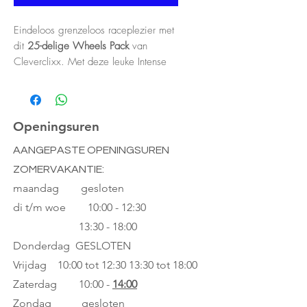
Eindeloos grenzeloos raceplezier met
dit
25-delige Wheels Pack
van
Cleverclixx. Met deze leuke Intense
set gaat je kindje aan de slag en leert
hij of zij verschillende vormen in
verschillende kleuren kennen. Het is
een leuke set om een superleuke auto
Openingsuren
te bouwen.
AANGEPASTE OPENINGSUREN
ZOMERVAKANTIE:
Cleverclixx groeit ook met je kids
mee. Vanaf 3 jaar kan je ermee aan
maandag gesloten
de slag om het concept van 3D
di t/m woe
10:00 - 12:30
bouwen te leren. Als ze ouder worden
13:30 - 18:00
kunnen meer complexe bouwwerken
Donderdag GESLOTEN
gemaakt worden en in de lagere
Vrijdag 10:00 tot 12:30
13:30 tot 18:00
school is het zelfs een handig
hulpmiddel bij wiskundige
Zaterdag 10:00 -
14:00
oefeningen.
Zondag gesloten