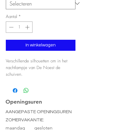
Aantal
*
In winkelwagen
Verschillende silhouetten om in het
nachtlampje van De Noest de
schuiven.
Nachtlampje zelf bekijken?
Klik hier.
Openingsuren
AANGEPASTE OPENINGSUREN
ZOMERVAKANTIE:
maandag gesloten