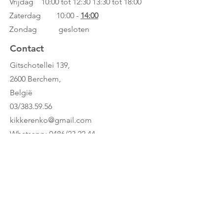
Vrijdag 10:00 tot 12:30
13:30 tot 18:00
eenvoudige doe-het-zelf voor
jongere kinderen
Zaterdag 10:00 -
14:00
Maskers meten ca. 16 x 10 cm
Zondag gesloten
Contact
Gitschotellei 139,
2600 Berchem,
België
03/383.59.56
kikkerenko@gmail.com
Whatsapp: 0486/23.22.44