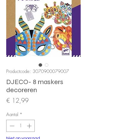
Productcode: 3070900079007
DJECO- 8 maskers
decoreren
Prijs
€ 12,99
Aantal
*
Niet op voorraad