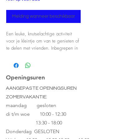
Melding wanneer beschikbaar
Een leuke, knutselachtige activiteit
voor je kleintje om van te genieten of
te delen met vrienden. Inbegrepen in
deze kit zijn glanzende
mozaïekstickers om je
jungledierenmaskers te versieren en te
laten schitteren. Fantastisch als
Openingsuren
groepsactiviteit, er zijn 8
AANGEPASTE OPENINGSUREN
verschillende maskers om te versieren,
ZOMERVAKANTIE:
zodat elk kind er zelf een kan hebben.
maandag gesloten
Aanbevolen voor kinderen vanaf 4
di t/m woe
10:00 - 12:30
jaar
13:30 - 18:00
Inclusief 8 jungledierenmaskers en
Donderdag GESLOTEN
glanzende mozaïekstickers