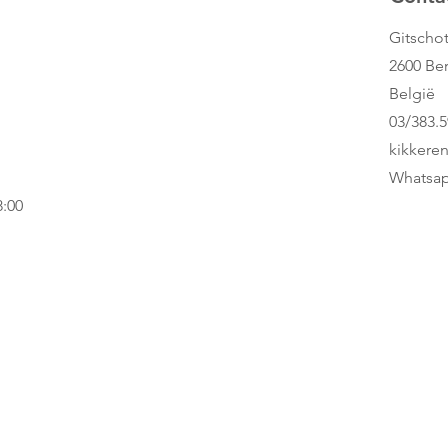
Gitschot
2600 Be
België
03/383.5
kikkere
Whatsap
8:00