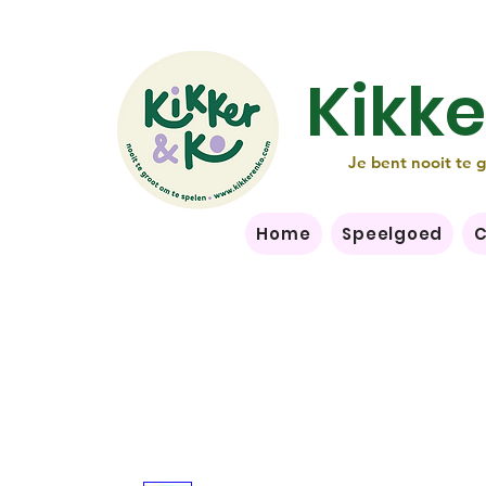
Kikke
Je bent nooit te 
Home
Speelgoed
C