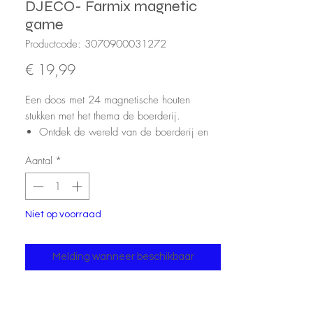
DJECO- Farmix magnetic
game
Productcode: 3070900031272
Prijs
€ 19,99
Een doos met 24 magnetische houten
stukken met het thema de boerderij.
Ontdek de wereld van de boerderij en
de dieren.
Aantal
*
Onderstevende illustraties die de kleintjes
aanspreken.
Een doos voor eenvoudige opslag.
Stel je voor om te spelen en verhalen uit
Niet op voorraad
te vinden.
FSC gecertificeerd houtproduct.
Melding wanneer beschikbaar