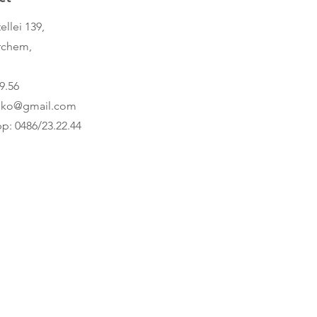
ellei 139,
rchem,
9.56
nko@gmail.com
p: 0486/23.22.44