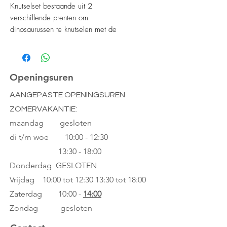
Knutselset bestaande uit 2
verschillende prenten om
dinosaurussen te knutselen met de
bijgeleverde foam stickers. De
knutselkaarten zijn genummerd zodat
je het juiste foam stickertje op het
juiste vakje kan kleven.
Openingsuren
AANGEPASTE OPENINGSUREN
ZOMERVAKANTIE:
maandag gesloten
di t/m woe
10:00 - 12:30
13:30 - 18:00
Donderdag GESLOTEN
Vrijdag 10:00 tot 12:30
13:30 tot 18:00
Zaterdag 10:00 -
14:00
Zondag gesloten