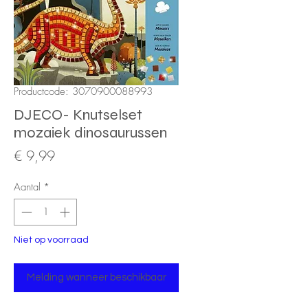
Productcode: 3070900088993
DJECO- Knutselset
mozaiek dinosaurussen
Prijs
€ 9,99
Aantal
*
Niet op voorraad
Melding wanneer beschikbaar