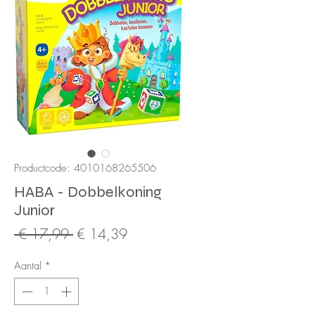
Productcode: 4010168265506
HABA - Dobbelkoning
Junior
Normale
Verkoopprijs
 € 17,99 
€ 14,39
prijs
Aantal
*