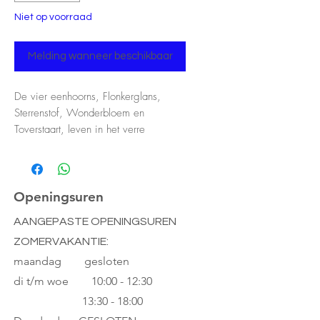
Niet op voorraad
Melding wanneer beschikbaar
De vier eenhoorns, Flonkerglans,
Sterrenstof, Wonderbloem en
Toverstaart, leven in het verre
wolkenland.
Uitgelaten galopperen ze over de
wattenwolkjes, glijden langs de
Openingsuren
kleurige regenbogen omlaag of
AANGEPASTE OPENINGSUREN
spelen met de fonkelende
ZOMERVAKANTIE:
wolkenkristallen. Daar komt plotseling
een onweer opzetten!
maandag gesloten
di t/m woe
10:00 - 12:30
Wie helpt de eenhoorns zo snel
13:30 - 18:00
mogelijk bij de zon te komen en op