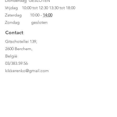
Donderdag GESLOTEN
weg ernaartoe zo veel mogelijk
Vrijdag 10:00 tot 12:30
13:30 tot 18:00
wolkenkristallen in veiligheid te
brengen?
Zaterdag 10:00 -
14:00
Leeftijd: +3
Zondag gesloten
Speeltijd: 15 minuut
Contact
Spelsoort: Geluksspel
Gitschotellei 139,
2600 Berchem,
België
03/383.59.56
kikkerenko@gmail.com
Whatsapp: 0486/23.22.44