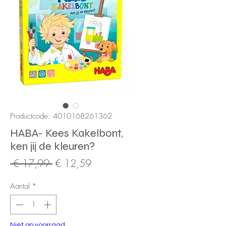
Productcode: 4010168261362
HABA- Kees Kakelbont,
ken jij de kleuren?
Normale
Verkoopprijs
 € 17,99 
€ 12,59
prijs
Aantal
*
Niet op voorraad