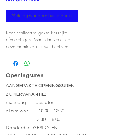
Melding wanneer beschikbaar
Kees schildert te gekke kleurrijke
afbeeldingen. Maar daarvoor heeft
deze creatieve knul wel heel veel
kleuren nodig! De kinderen lopen met
Kees van tube naar tube, door de
kaartjes om te draaien en de kleuren
te benoemen. Zo verzamelen ze veel
Openingsuren
gekleurde stippen als aandenken.
AANGEPASTE OPENINGSUREN
Maar pas op: hondje Toffee steelt de
ZOMERVAKANTIE:
kwasten! Wie als eerste zeven
stippen op zijn kiel heeft verzameld,
maandag gesloten
is de winnaar.
di t/m woe
10:00 - 12:30
13:30 - 18:00
Donderdag GESLOTEN