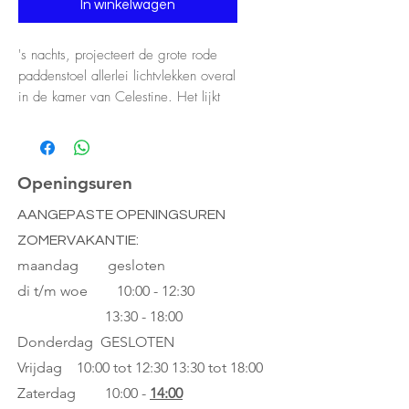
In winkelwagen
's nachts, projecteert de grote rode
paddenstoel allerlei lichtvlekken overal
in de kamer van Celestine. Het lijkt
wel magie! Het lampje wordt
ambachtelijk gemaakt in Duitsland en
is met de hand geverfd. Voor een
optimale veiligheid voor de kleintjes
Openingsuren
uitgerust met een laagspannings LED
AANGEPASTE OPENINGSUREN
systeem van 1,5W.
ZOMERVAKANTIE:
Afmeting: Ø29X30
maandag gesloten
di t/m woe
10:00 - 12:30
13:30 - 18:00
Donderdag GESLOTEN
Vrijdag 10:00 tot 12:30
13:30 tot 18:00
Zaterdag 10:00 -
14:00