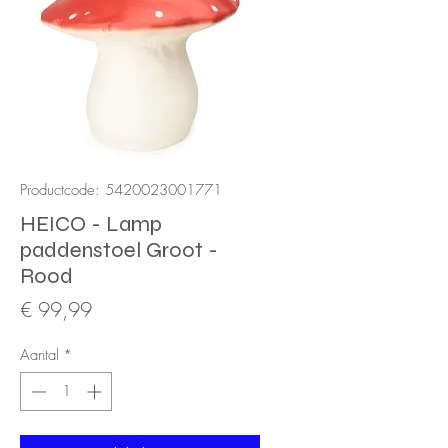
Productcode: 5420023001771
HEICO - Lamp
paddenstoel Groot -
Rood
Prijs
€ 99,99
Aantal
*