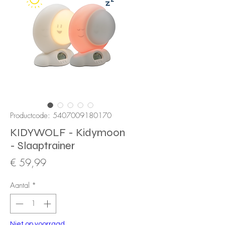
Productcode: 5407009180170
KIDYWOLF - Kidymoon
- Slaaptrainer
Prijs
€ 59,99
Aantal
*
Niet op voorraad