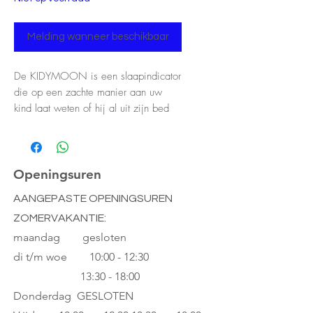
Melding wanneer beschikbaar
De KIDYMOON is een slaapindicator
die op een zachte manier aan uw
kind laat weten of hij al uit zijn bed
kan komen of nog even moet blijven
liggen, afhankelijk van de
aanwezigheid van de maan (nacht) of
de zon (ochtendgloren). Uw kind hoeft
Openingsuren
geen klok te kunnen lezen, want de
AANGEPASTE OPENINGSUREN
overgang van maanlicht naar zonlicht
ZOMERVAKANTIE:
gebeurt geleidelijk en wordt mogelijk
begeleid door rustgevende
maandag gesloten
natuurgeluiden.
di t/m woe
10:00 - 12:30
13:30 - 18:00
Slaapindicator en nachtlamp die uw
Donderdag GESLOTEN
kind zachtjes vertelt of hij/zij uit bed