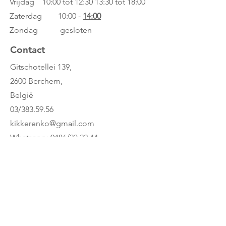
Vrijdag 10:00 tot 12:30
13:30 tot 18:00
kan komen of dat hij/zij nog moet
wachten om op te staan.
Zaterdag 10:00 -
14:00
Kenmerken :
Zondag gesloten
Slaap/waak indicator
Contact
Elektronische klok
Twee mogelijke instellingen
Gitschotellei 139,
5 verschillende natuurlijke geluiden
2600 Berchem,
Warm licht
België
6 verschillende intensiteiten
Bedlampje – 15 minuten
03/383.59.56
kikkerenko@gmail.com
Whatsapp: 0486/23.22.44