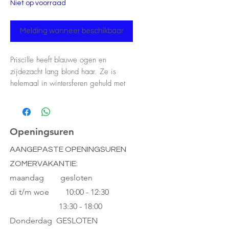
Niet op voorraad
Melding wanneer beschikbaar
Priscille heeft blauwe ogen en
zijdezacht lang blond haar. Ze is
helemaal in wintersferen gehuld met
haar lichtblauwe glitterjurk en witte
bodywarmer van (namaak) bont. Ze
draagt onder haar jurkje een witte
legging met zilveren laarsjes met
Openingsuren
bontrandje.
AANGEPASTE OPENINGSUREN
Als je Priscille neerlegt sluit ze haar
ZOMERVAKANTIE:
ogen.
De pop heeft een super zachte vulling
maandag gesloten
en het gezicht, de armpjes en de
di t/m woe
10:00 - 12:30
beentjes zijn gemaakt van buigzaam
13:30 - 18:00
vinyl wat een subtiele vanillegeur
Donderdag GESLOTEN
heeft.