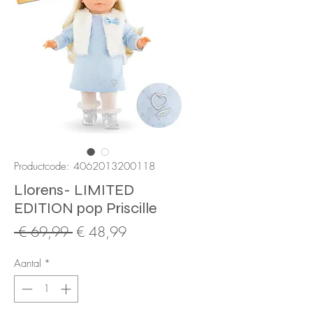
Productcode: 4062013200118
Llorens- LIMITED
EDITION pop Priscille
Normale
Verkoopprijs
 € 69,99 
€ 48,99
prijs
Aantal
*