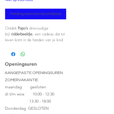
Melding wanneer beschikbaar
Ontdek
Papo's
drievoudige
bijl
ridderbeeldje
, een cadeau dat tot
leven komt in de handen van je kind
voor hele mooie verhalen in de
wereld van ridders.
Als je goed kijkt, zie je bij het vallen
van de avond de draak van de
Openingsuren
duisternis in de lucht van het
AANGEPASTE OPENINGSUREN
betoverde koninkrijk, bereden door de
ZOMERVAKANTIE:
drievoudige bijlridder. Samen zorgen
ze in het grootste geheim voor de
maandag gesloten
veiligheid van het koninkrijk en zijn
di t/m woe
10:00 - 12:30
inwoners.
13:30 - 18:00
Met de miniaturen van de
Donderdag GESLOTEN
middeleeuwse wereld beleef je