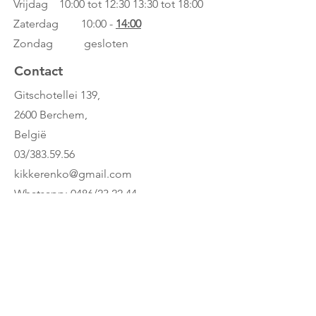
Vrijdag 10:00 tot 12:30
13:30 tot 18:00
epische veldslagen, verdedig je je
koninkrijk tegen de vijand of neem het
Zaterdag 10:00 -
14:00
op tegen ridders in een duel.
Zondag gesloten
Contact
Gitschotellei 139,
2600 Berchem,
België
03/383.59.56
kikkerenko@gmail.com
Whatsapp: 0486/23.22.44