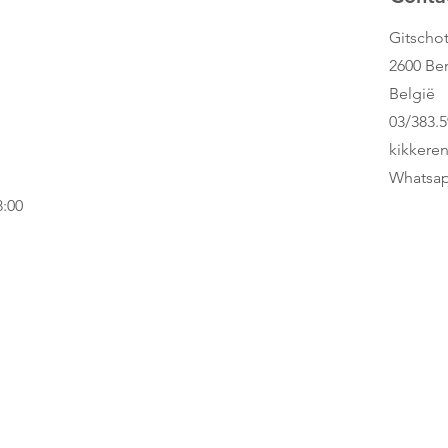
Gitschot
2600 Be
België
03/383.5
kikkere
Whatsap
8:00