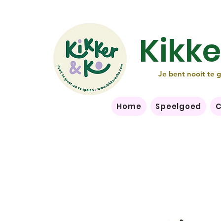
Kikke
Je bent nooit te 
Home
Speelgoed
C