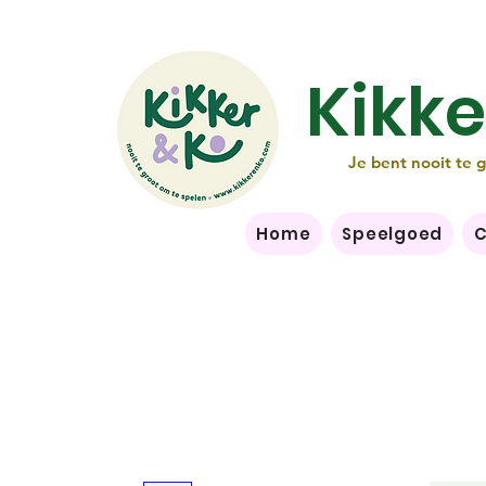
Kikke
Je bent nooit te 
Home
Speelgoed
C