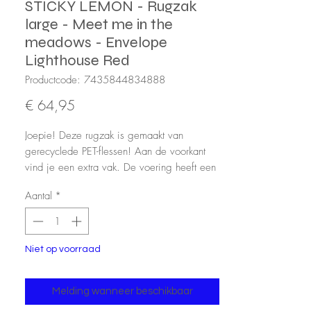
STICKY LEMON - Rugzak
large - Meet me in the
meadows - Envelope
Lighthouse Red
Productcode: 7435844834888
Prijs
€ 64,95
Joepie! Deze rugzak is gemaakt van
gerecyclede PET-flessen! Aan de voorkant
vind je een extra vak. De voering heeft een
eikelpatroon en is waterdicht. De ritsen zijn
Aantal
*
van YKK en de schouderhengsels zijn
verstelbaar. Aan de binnenkant vind je een
elastische flessenhouder en een zak over de
hele achterkant die sluit met klittenband. Op
Niet op voorraad
het naamplaatje kun je je naam en
contactgegevens schrijven.
Melding wanneer beschikbaar