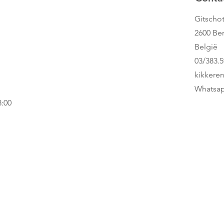
Gitschot
2600 Be
België
03/383.5
kikkere
Whatsap
8:00