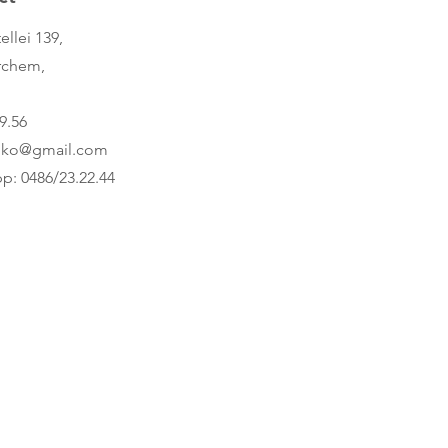
ellei 139,
rchem,
9.56
nko@gmail.com
p: 0486/23.22.44