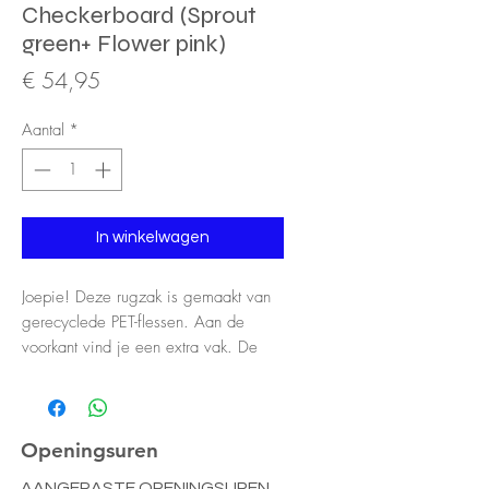
Checkerboard (Sprout
green+ Flower pink)
Prijs
€ 54,95
Aantal
*
In winkelwagen
Joepie! Deze rugzak is gemaakt van
gerecyclede PET-flessen. Aan de
voorkant vind je een extra vak. De
voering is waterdicht. De ritsen zijn
van YKK en de schouderhengsels zijn
verstelbaar. Aan de binnenkant vind je
een elastische flessenhouder en een
Openingsuren
vak over de hele achterkant dat sluit
AANGEPASTE OPENINGSUREN