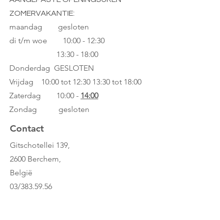
met klittenband. Op het naamplaatje
ZOMERVAKANTIE:
kun je je naam en contactgegevens
schrijven. De binnenkant heeft een
maandag gesloten
perenpatroon.
di t/m woe
10:00 - 12:30
13:30 - 18:00
Maten
Donderdag GESLOTEN
afmetingen - 20 x 13 x 26 cm
Vrijdag 10:00 tot 12:30
13:30 tot 18:00
maximale lengte schouderriem - 67
cm
Zaterdag 10:00 -
14:00
materialen
Zondag gesloten
materiaal buitenkant - gerecycled RPE
Contact
materiaal binnenkant - waterdicht nylon
materiaal riemen - katoenen
Gitschotellei 139,
singelband
2600 Berchem,
rits - mat wit YKK
België
gespen - mat wit metaal
03/383.59.56
De Sticky Farmhouse collectie is extra
kikkerenko@gmail.com
speciaal. Hij is nog steeds gemaakt
Whatsapp: 0486/23.22.44
van gerecyclede flessen, maar het