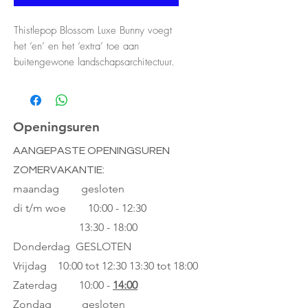
Thistlepop Blossom Luxe Bunny voegt
het ‘en’ en het ‘extra’ toe aan
buitengewone landschapsarchitectuur.
Ze belt voortdurend haar nieuwste
beroemde klanten om te vragen
hoeveel niveaus ze op hun marmeren
fontein willen, of welke soort klimroos
Openingsuren
ze het liefst hebben...
AANGEPASTE OPENINGSUREN
ZOMERVAKANTIE:
Als liefhebber van weelderigheid en
groen vindt ze dat elke struik in de
maandag gesloten
schijnwerpers moet staan – en
di t/m woe
10:00 - 12:30
idealiter op hoogwaardige granieten
13:30 - 18:00
bestrating.
Donderdag GESLOTEN
Vrijdag 10:00 tot 12:30
13:30 tot 18:00
En in haar vrije tijd? Thistlepop
organiseert de mooiste tuinfeesten bij
Zaterdag 10:00 -
14:00
maanlicht voor haar vrienden. Je hebt
Zondag gesloten