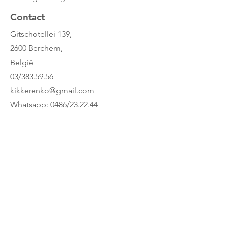
wel een kaartje nodig, maar ze zal je
Contact
zeker als een VIP behandelen.
Gitschotellei 139,
2600 Berchem,
België
03/383.59.56
kikkerenko@gmail.com
Whatsapp: 0486/23.22.44