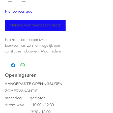
Niet op voorraad
Melding wanneer beschikbaar
In elke ronde moeten twee
bouwpartners zo snel mogelijk een
constructie nabouwen. Maar iedere
speler ziet slechts één kant van de
constructie: de ene ziet de voorkant
(recto), de andere de achterkant
(verso). Bouwen maar! Start de tijd!
Openingsuren
AANGEPASTE OPENINGSUREN
Leeftijd: 8+
ZOMERVAKANTIE:
Spelers: 2-6
Speelduur: 30min
maandag gesloten
di t/m woe
10:00 - 12:30
13:30 - 18:00